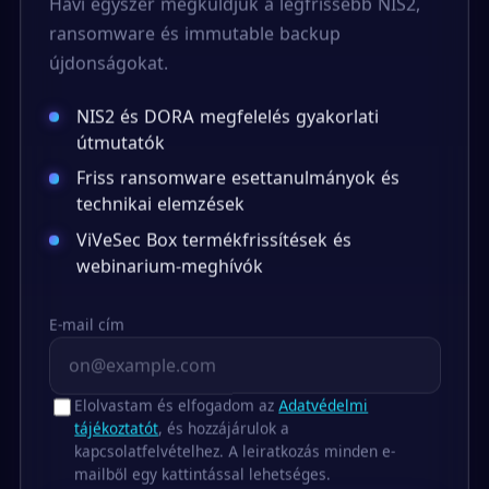
Havi egyszer megküldjük a legfrissebb NIS2,
ransomware és immutable backup
újdonságokat.
NIS2 és DORA megfelelés gyakorlati
útmutatók
Friss ransomware esettanulmányok és
technikai elemzések
ViVeSec Box termékfrissítések és
webinarium-meghívók
E-mail cím
Elolvastam és elfogadom az
Adatvédelmi
tájékoztatót
, és hozzájárulok a
kapcsolatfelvételhez. A leiratkozás minden e-
mailből egy kattintással lehetséges.