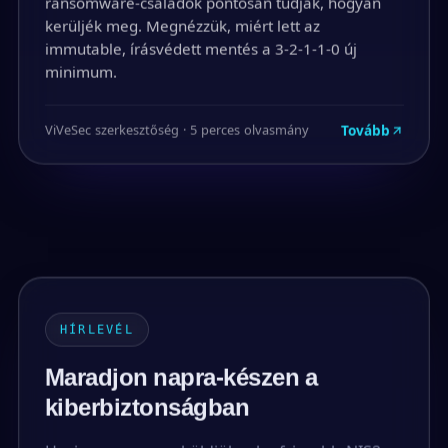
ransomware-családok pontosan tudják, hogyan
kerüljék meg. Megnézzük, miért lett az
immutable, írásvédett mentés a 3-2-1-1-0 új
minimum.
Tovább
ViVeSec szerkesztőség · 5 perces olvasmány
HÍRLEVÉL
Maradjon napra-készen a
kiberbiztonságban