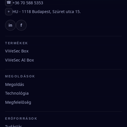
+36 70 588 5353
☎
HU - 1118 Budapest, Szüret utca 15.
⌖
in
f
TERMÉKEK
ViVeSec Box
ViVeSec AI Box
MEGOLDÁSOK
Megoldás
Technológia
Megfelelőség
ERŐFORRÁSOK
Tudástár