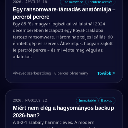
2026. ÁPRILIS 18.
Ransomware
Incidenskezelés
Egy ransomware-támadás anatómiája –
percről percre
Egy 85 fős magyar logisztikai vállalatnál 2024
decemberében lecsapott egy Royal-családba
tartozó ransomware. Három nap teljes leállás, 60
érintett gép és szerver. Áttekintjük, hogyan zajlott
le percről percre – és mi védte meg végül az
adatokat.
Tovább
ViVeSec szerkesztőség · 8 perces olvasmány
2026. MÁRCIUS 22.
Immutable
Backup
Miért nem elég a hagyományos backup
2026-ban?
A 3-2-1 szabály harminc éves. A modern