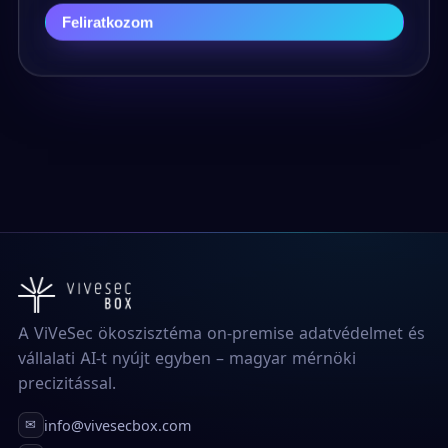
Feliratkozom
A ViVeSec ökoszisztéma on-premise adatvédelmet és
vállalati AI-t nyújt egyben – magyar mérnöki
precizitással.
info@vivesecbox.com
✉