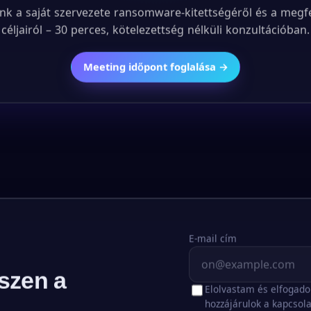
nk a saját szervezete ransomware-kitettségéről és a megf
céljairól – 30 perces, kötelezettség nélküli konzultációban.
Meeting időpont foglalása →
E-mail cím
szen a
Elolvastam és elfogad
hozzájárulok a kapcsola