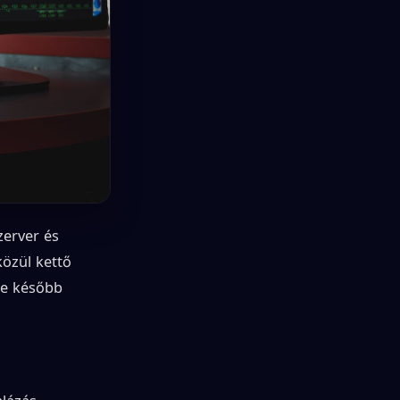
zerver és
özül kettő
ze később