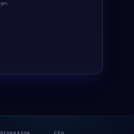
éges.
RŐFORRÁSOK
CÉG