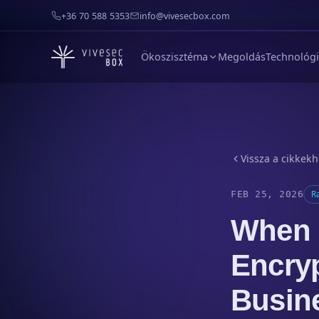
+36 70 588 5353
info@vivesecbox.com
Ökoszisztéma
Megoldás
Technológ
Vissza a cikkek
FEB 25, 2026
R
When 
Encryp
Busine