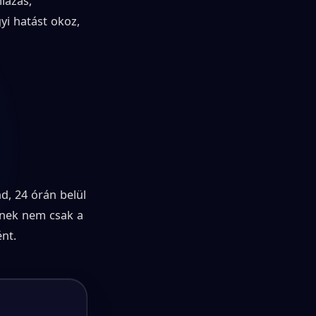
lázás,
yi hatást okoz,
nd, 24 órán belül
ésnek nem csak a
nt.