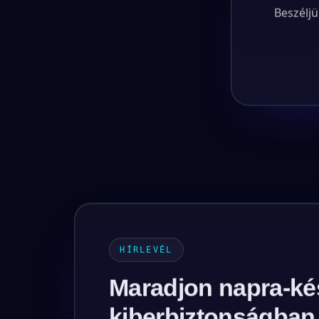
Beszéljü
HÍRLEVÉL
Maradjon napra-ké
kiberbiztonságban