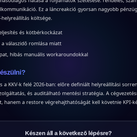
sodlagos hatása a folyamatok szétesése: rendelés, szám
félkommunikáció. Ez a láncreakció gyorsan nagyobb pénzüg
helyreállítás költsége.
ljesítés és kötbérkockázat
 a válaszidő romlása miatt
apat, hibás manuális workaroundokkal
készülni?
a KKV-k felé 2026-ban: előre definiált helyreállítási sorre
szolgáltatás, és auditálható mentési stratégia. A cégvezet
, hanem a restore végrehajthatóságát kell követnie KPI-ké
Készen áll a következő lépésre?