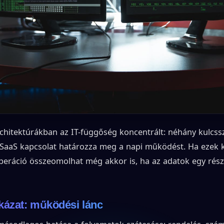
rchitektúrákban az IT-függőség koncentrált: néhány kulcss
 SaaS kapcsolat határozza meg a napi működést. Ha ezek k
s operáció összeomolhat még akkor is, ha az adatok egy rés
ckázat: működési lánc