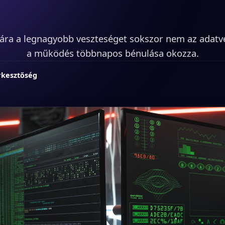
ára a legnagyobb veszteséget sokszor nem az adatv
a működés többnapos bénulása okozza.
rkesztőség