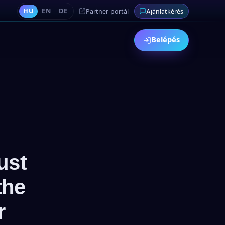
HU
EN
DE
Partner portál
Ajánlatkérés
Belépés
ust
the
r