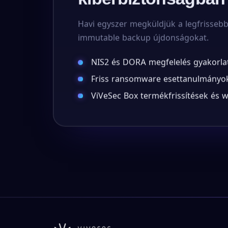
Havi egyszer megküldjük a legfrisseb
immutable backup újdonságokat.
NIS2 és DORA megfelelés gyakorla
Friss ransomware esettanulmányok
ViVeSec Box termékfrissítések és