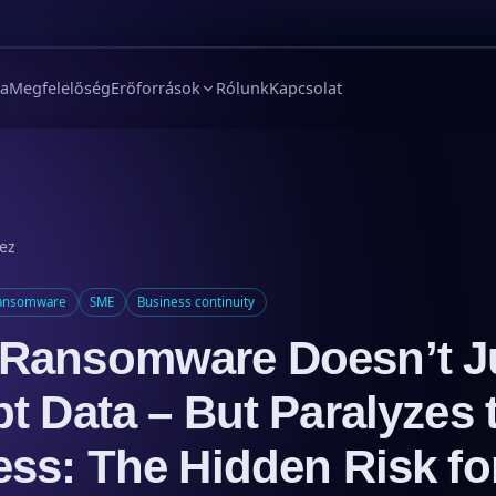
ia
Megfelelőség
Erőforrások
Rólunk
Kapcsolat
hez
ansomware
SME
Business continuity
Ransomware Doesn’t J
t Data – But Paralyzes 
ss: The Hidden Risk fo