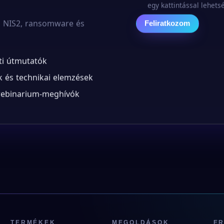
egy kattintással lehets
b NIS2, ransomware és
Feliratkozom
ti útmutatók
 és technikai elemzések
 webinarium-meghívók
TERMÉKEK
MEGOLDÁSOK
E