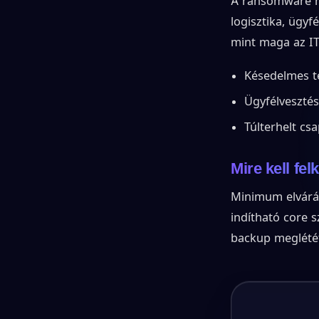
A ransomware má
logisztika, ügy
mint maga az IT-
Késedelmes te
Ügyfélvesztés
Túlterhelt cs
Mire kell fel
Minimum elvárás 
indítható core 
backup meglétét