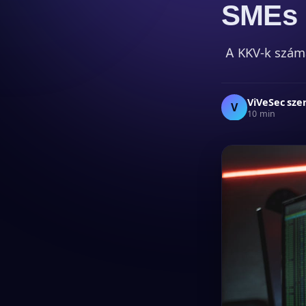
SMEs
A KKV-k szám
ViVeSec sze
V
10 min