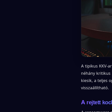
A tipikus KKV-a
néhány kritikus
kiesik, a telje
visszaállítható.
A rejtett ko