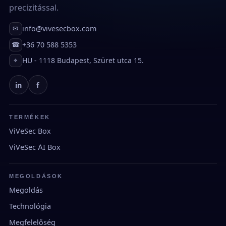
precizitással.
info@vivesecbox.com
✉
+36 70 588 5353
☎
HU - 1118 Budapest, Szüret utca 15.
⌖
in
f
TERMÉKEK
ViVeSec Box
ViVeSec AI Box
MEGOLDÁSOK
Megoldás
Technológia
Megfelelőség