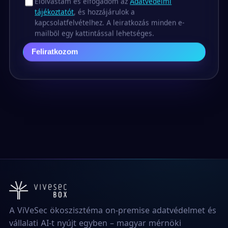
Elolvastam és elfogadom az
Adatvédelmi
tájékoztatót
, és hozzájárulok a
kapcsolatfelvételhez. A leiratkozás minden e-
mailből egy kattintással lehetséges.
Feliratkozom
A ViVeSec ökoszisztéma on-premise adatvédelmet és
vállalati AI-t nyújt egyben – magyar mérnöki