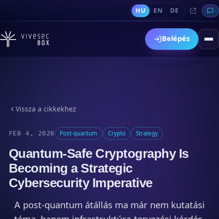
HU
EN
DE
Belépés
Vissza a cikkekhez
FEB 4, 2026
Post-quantum
Crypto
Strategy
Quantum-Safe Cryptography Is
Becoming a Strategic
Cybersecurity Imperative
A post-quantum átállás ma már nem kutatási
téma, hanem infrastruktúra-tervezési kérdés.