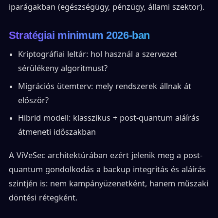
iparágakban (egészségügy, pénzügy, állami szektor).
Stratégiai minimum 2026-ban
Kriptográfiai leltár: hol használ a szervezet
sérülékeny algoritmust?
Migrációs ütemterv: mely rendszerek állnak át
először?
Hibrid modell: klasszikus + post-quantum aláírás
átmeneti időszakban
A ViVeSec architektúrában ezért jelenik meg a post-
quantum gondolkodás a backup integritás és aláírás
szintjén is: nem kampányüzenetként, hanem műszaki
döntési rétegként.