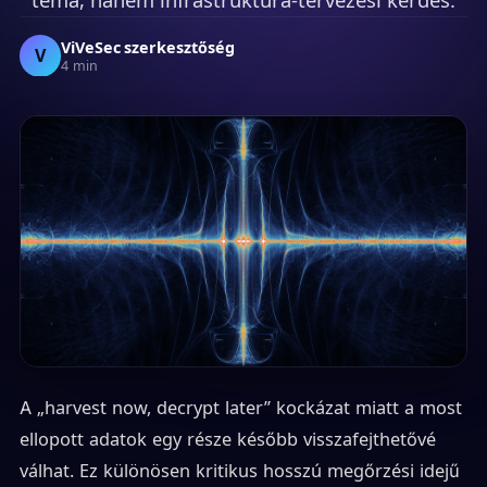
ViVeSec szerkesztőség
V
4 min
A „harvest now, decrypt later” kockázat miatt a most
ellopott adatok egy része később visszafejthetővé
válhat. Ez különösen kritikus hosszú megőrzési idejű