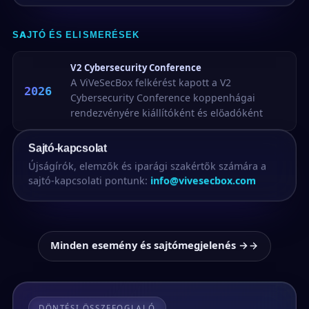
SAJTÓ ÉS ELISMERÉSEK
V2 Cybersecurity Conference
A ViVeSecBox felkérést kapott a V2
2026
Cybersecurity Conference koppenhágai
rendezvényére kiállítóként és előadóként
Sajtó-kapcsolat
Újságírók, elemzők és iparági szakértők számára a
sajtó-kapcsolati pontunk:
info@vivesecbox.com
Minden esemény és sajtómegjelenés →
DÖNTÉSI ÖSSZEFOGLALÓ