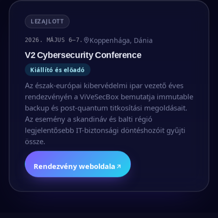
LEZAJLOTT
Koppenhága, Dánia
2026. MÁJUS 6–7.
V2 Cybersecurity Conference
Kiállító és előadó
Az észak-európai kibervédelmi ipar vezető éves
rendezvényén a ViVeSecBox bemutatja immutable
backup és post-quantum titkosítási megoldásait.
Az esemény a skandináv és balti régió
legjelentősebb IT-biztonsági döntéshozóit gyűjti
össze.
Rendezvény weboldala