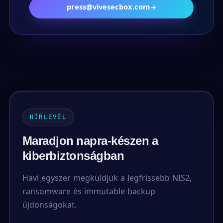
press@vivesecbox.com
HÍRLEVÉL
Maradjon napra-készen a
kiberbiztonságban
Havi egyszer megküldjük a legfrissebb NIS2,
ransomware és immutable backup
újdonságokat.