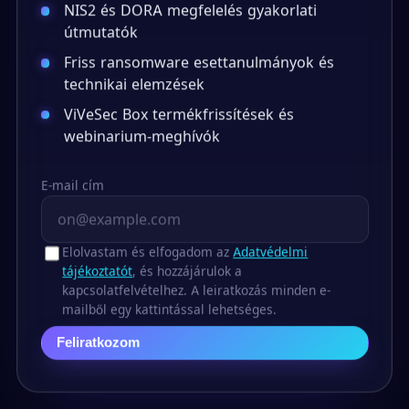
NIS2 és DORA megfelelés gyakorlati
útmutatók
Friss ransomware esettanulmányok és
technikai elemzések
ViVeSec Box termékfrissítések és
webinarium-meghívók
E-mail cím
Elolvastam és elfogadom az
Adatvédelmi
tájékoztatót
, és hozzájárulok a
kapcsolatfelvételhez. A leiratkozás minden e-
mailből egy kattintással lehetséges.
Feliratkozom