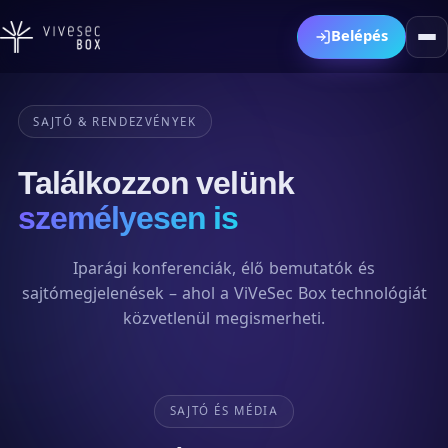
HU
EN
DE
Belépés
SAJTÓ & RENDEZVÉNYEK
Találkozzon velünk
személyesen is
Iparági konferenciák, élő bemutatók és
sajtómegjelenések – ahol a ViVeSec Box technológiát
közvetlenül megismerheti.
SAJTÓ ÉS MÉDIA