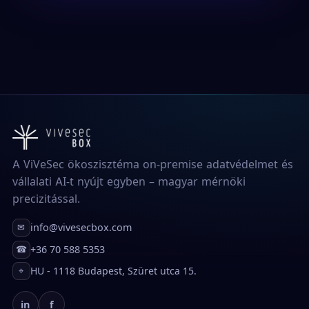
A ViVeSec ökoszisztéma on-premise adatvédelmet és
vállalati AI-t nyújt egyben – magyar mérnöki
precizitással.
info@vivesecbox.com
✉
+36 70 588 5353
☎
HU - 1118 Budapest, Szüret utca 15.
⌖
in
f