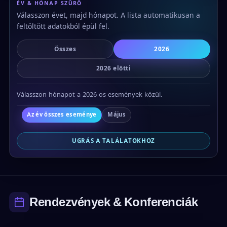
ÉV & HÓNAP SZŰRŐ
Válasszon évet, majd hónapot. A lista automatikusan a
feltöltött adatokból épül fel.
Összes
2026
2026 előtti
Válasszon hónapot a 2026-os események közül.
Az év összes eseménye
Május
UGRÁS A TALÁLATOKHOZ
Rendezvények & Konferenciák