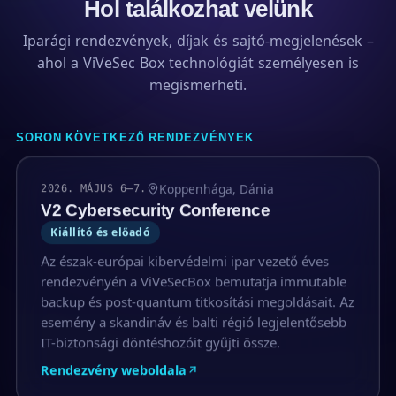
Hol találkozhat velünk
Iparági rendezvények, díjak és sajtó-megjelenések –
ahol a ViVeSec Box technológiát személyesen is
megismerheti.
SORON KÖVETKEZŐ RENDEZVÉNYEK
Koppenhága, Dánia
2026. MÁJUS 6–7.
V2 Cybersecurity Conference
Kiállító és előadó
Az észak-európai kibervédelmi ipar vezető éves
rendezvényén a ViVeSecBox bemutatja immutable
backup és post-quantum titkosítási megoldásait. Az
esemény a skandináv és balti régió legjelentősebb
IT-biztonsági döntéshozóit gyűjti össze.
Rendezvény weboldala