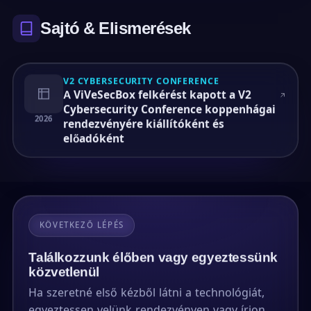
Sajtó & Elismerések
V2 CYBERSECURITY CONFERENCE
A ViVeSecBox felkérést kapott a V2
Cybersecurity Conference koppenhágai
2026
rendezvényére kiállítóként és
előadóként
KÖVETKEZŐ LÉPÉS
Találkozzunk élőben vagy egyeztessünk
közvetlenül
Ha szeretné első kézből látni a technológiát,
egyeztessen velünk rendezvényen vagy írjon