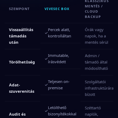
KLASSZIKUS
MENTÉS /
SZEMPONT
VIVESEC BOX
CLOUD
BACKUP
Visszaállítás
Órák vagy
Percek alatt,
✓
támadás
napok, ha a
kontrolláltan
után
mentés sérül
Immutable,
Admin /
✓
írásvédett
Törölhetőség
támadó által
módosítható
Teljesen on-
Szolgáltatói
✓
Adat-
premise
infrastruktúrára
szuverenitás
bízott
Letölthető
Széttartó
✓
bizonyítékokkal
Audit és
naplók,