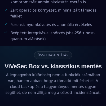
kompromittált admin hitelesítés esetén is
Zárt operációs környezet, minimalizált támadási
felület
Forensic nyomkövetés és anomália-érzékelés
Beépített integritás-ellenőrzés (sha-256 + post-
quantum aláírások)
ÖSSZEHASONLÍTÁS
ViVeSec Box vs. klasszikus mentés
A legnagyobb különbség nem a funkciók számában
van, hanem abban, hogy a támadó mit érhet el. A
cloud backup és a hagyományos mentés ugyan
segíthet, de nem állítja meg a célzott incidensláncot.