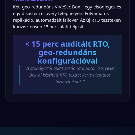
Két, geo-redundáns ViVeSec Box – egy elsődleges és
egy disaster recovery telephelyen. Folyamatos
replikáció, automatizált failover. Az új RTO teszteken
konzisztensen 15 perc alatt teljesít.
< 15 perc
auditált RTO,
geo-redundáns
konfigurációval
“A szabályozói audit során az auditor a ViVeSec
Box-al készített RTO-tesztet kérte hivatalos
bizonyítéknak.”