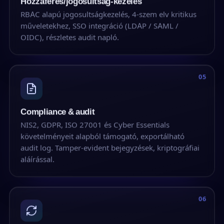
Hozzáférés/jogosultság-kezelés
RBAC alapú jogosultságkezelés, 4-szem elv kritikus
műveletekhez, SSO integráció (LDAP / SAML /
OIDC), részletes audit napló.
05
Compliance & audit
NIS2, GDPR, ISO 27001 és Cyber Essentials
követelményeit alapból támogató, exportálható
audit log. Tamper-evident bejegyzések, kriptográfiai
aláírással.
06