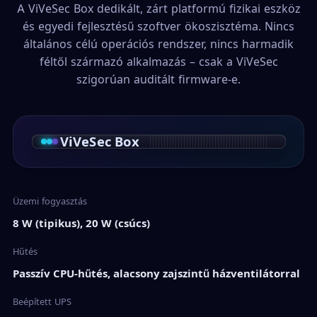
A ViVeSec Box dedikált, zárt platformú fizikai eszköz
és egyedi fejlesztésű szoftver ökoszisztéma. Nincs
általános célú operációs rendszer, nincs harmadik
féltől származó alkalmazás – csak a ViVeSec
szigorúan auditált firmware-e.
ViVeSec Box
Üzemi fogyasztás
8 W (tipikus), 20 W (csúcs)
Hűtés
Passzív CPU-hűtés, alacsony zajszintű házventilátorral
Beépített UPS