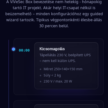
A ViVeSec Box bevezetése nem hetekig - hónapokig
tartó IT projekt. Akár helyi IT-csapat nélkül is
beüzemelhető – minden konfigurációhoz egy guided
wizard tartozik. Tipikus végpontonkénti élesbe-állás
30 percen belül.
Kicsomagolás
00:00
Tápellátás 230 V, beépített UPS
– nem kell külön UPS.
Méret 250×140×150 mm
Súly < 2 kg
230 V / max. 20 W