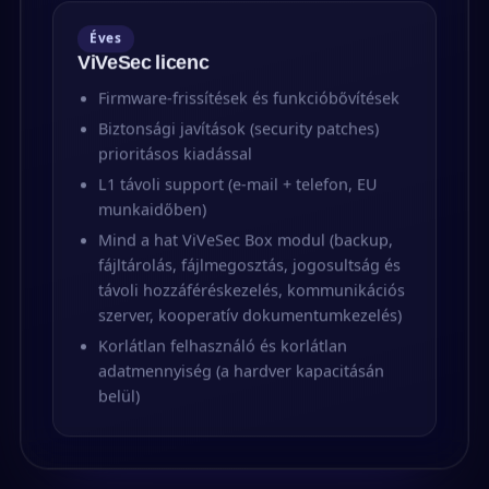
Éves
ViVeSec licenc
Firmware-frissítések és funkció­bővítések
Biztonsági javítások (security patches)
prioritásos kiadással
L1 távoli support (e-mail + telefon, EU
munkaidőben)
Mind a hat ViVeSec Box modul (backup,
fájltárolás, fájlmegosztás, jogosultság és
távoli hozzáféréskezelés, kommunikációs
szerver, kooperatív dokumentumkezelés)
Korlátlan felhasználó és korlátlan
adatmennyiség (a hardver kapacitásán
belül)