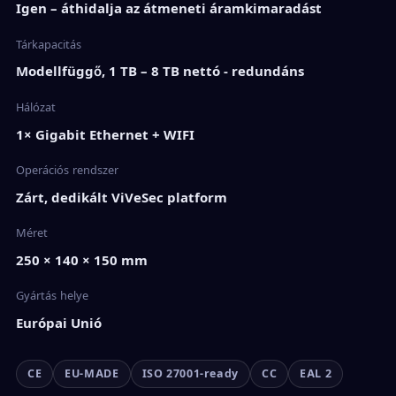
Igen – áthidalja az átmeneti áramkimaradást
Tárkapacitás
Modellfüggő, 1 TB – 8 TB nettó - redundáns
Hálózat
1× Gigabit Ethernet + WIFI
Operációs rendszer
Zárt, dedikált ViVeSec platform
Méret
250 × 140 × 150 mm
Gyártás helye
Európai Unió
CE
EU-MADE
ISO 27001-ready
CC
EAL 2