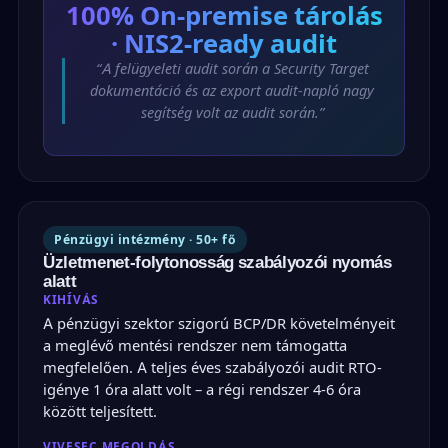
100%
On-premise tárolás
· NIS2-ready audit
“A felügyeleti audit során a Security Target
dokumentáció és az export audit-napló nagy
segítség volt az audit során.”
Pénzügyi intézmény · 50+ fő
Üzletmenet-folytonosság szabályozói nyomás
alatt
KIHÍVÁS
A pénzügyi szektor szigorú BCP/DR követelményeit
a meglévő mentési rendszer nem támogatta
megfelelően. A teljes éves szabályozói audit RTO-
igénye 1 óra alatt volt – a régi rendszer 4-6 óra
között teljesített.
VIVESEC MEGOLDÁS