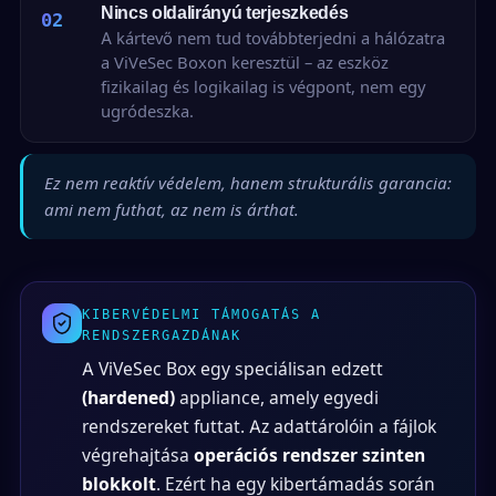
Nincs oldalirányú terjeszkedés
02
A kártevő nem tud továbbterjedni a hálózatra
a ViVeSec Boxon keresztül – az eszköz
fizikailag és logikailag is végpont, nem egy
ugródeszka.
Ez nem reaktív védelem, hanem strukturális garancia:
ami nem futhat, az nem is árthat.
KIBERVÉDELMI TÁMOGATÁS A
RENDSZERGAZDÁNAK
A ViVeSec Box egy speciálisan edzett
(hardened)
appliance, amely egyedi
rendszereket futtat. Az adattárolóin a fájlok
végrehajtása
operációs rendszer szinten
blokkolt
. Ezért ha egy kibertámadás során