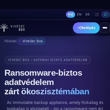
HU
EN
DE
Belépés
Főoldal
ViVeSec Box
VIVESEC BOX – KATONAI SZINTŰ ADATVÉDELEM
Ransomware-biztos
adatvédelem
zárt ökoszisztémában
Az immutable backup appliance, amely fizikailag és
logikailag is elszigetelt – így a ransomware nem éri