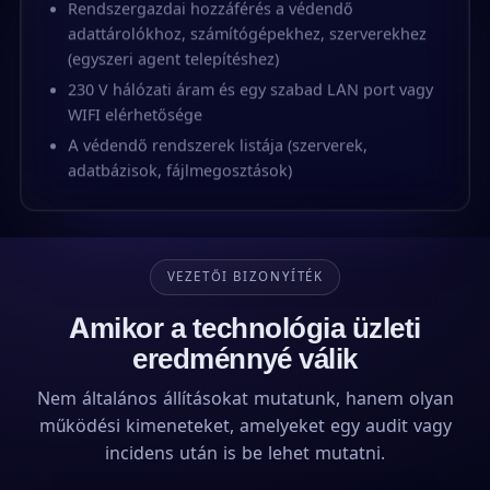
Rendszergazdai hozzáférés a védendő
adattárolókhoz, számítógépekhez, szerverekhez
(egyszeri agent telepítéshez)
230 V hálózati áram és egy szabad LAN port vagy
WIFI elérhetősége
A védendő rendszerek listája (szerverek,
adatbázisok, fájlmegosztások)
VEZETŐI BIZONYÍTÉK
Amikor a technológia üzleti
eredménnyé válik
Nem általános állításokat mutatunk, hanem olyan
működési kimeneteket, amelyeket egy audit vagy
incidens után is be lehet mutatni.