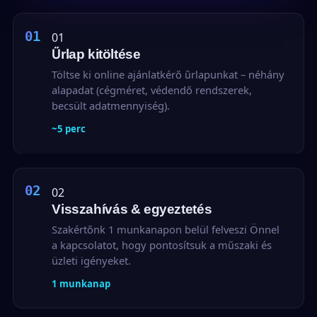
01
Űrlap kitöltése
Töltse ki online ajánlatkérő űrlapunkat – néhány
alapadat (cégméret, védendő rendszerek,
becsült adatmennyiség).
~5 perc
02
Visszahívás & egyeztetés
Szakértőnk 1 munkanapon belül felveszi Önnel
a kapcsolatot, hogy pontosítsuk a műszaki és
üzleti igényeket.
1 munkanap