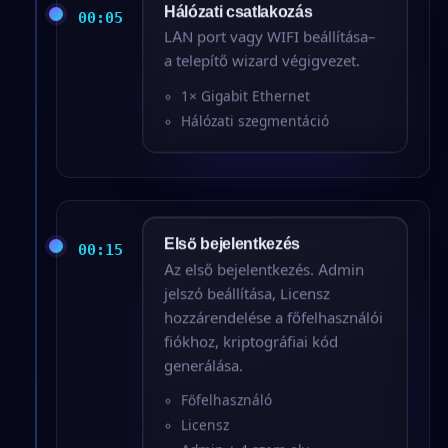
Hálózati csatlakozás
00:05
LAN port vagy WIFI beállítása–
a telepítő wizard végigvezet.
1× Gigabit Ethernet
Hálózati szegmentáció
Első bejelentkezés
00:15
Az első bejelentkezés. Admin
jelszó beállítása, Licensz
hozzárendelése a főfelhasználói
fiókhoz, kriptográfiai kód
generálása.
Főfelhasználó
Licensz