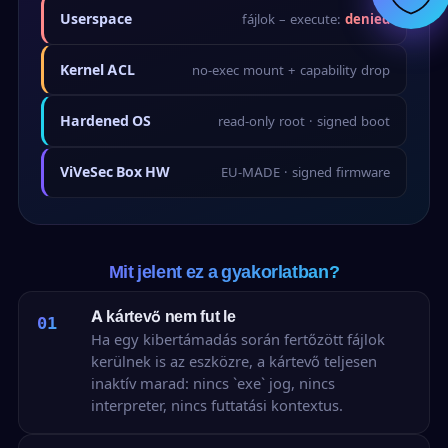
Userspace
fájlok – execute:
denied
Kernel ACL
no-exec mount + capability drop
Hardened OS
read-only root · signed boot
ViVeSec Box HW
EU-MADE · signed firmware
Mit jelent ez a gyakorlatban?
A kártevő nem fut le
01
Ha egy kibertámadás során fertőzött fájlok
kerülnek is az eszközre, a kártevő teljesen
inaktív marad: nincs `exe` jog, nincs
interpreter, nincs futtatási kontextus.