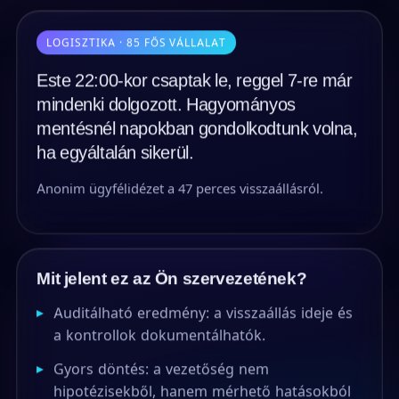
LOGISZTIKA · 85 FŐS VÁLLALAT
Este 22:00-kor csaptak le, reggel 7-re már
mindenki dolgozott. Hagyományos
mentésnél napokban gondolkodtunk volna,
ha egyáltalán sikerül.
Anonim ügyfélidézet a 47 perces visszaállásról.
Mit jelent ez az Ön szervezetének?
▸
Auditálható eredmény: a visszaállás ideje és
a kontrollok dokumentálhatók.
▸
Gyors döntés: a vezetőség nem
hipotézisekből, hanem mérhető hatásokból