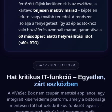
fertőzött fájlok kerülnének is az eszközre, a
kártevő
teljesen inaktív marad
– képtelen
lefutni vagy tovább terjedni. A rendszer
izolálja a fenyegetést, így az ép adatokhoz
való hozzáférés azonnali marad, garantálva a
60 másodperc alatti helyreállítási időt
(<60s RTO)
.
6-AZ-1-BEN PLATFORM
Hat kritikus IT-funkció –
Egyetlen,
zárt eszközben
A ViVeSec Box nem csupán mentési appliance: egy
integrált kibervédelmi platform, amely a biztonsági
mentésen túl hat üzletkritikus funkciót egyesít –
egységes architektúrával, egységes audit-