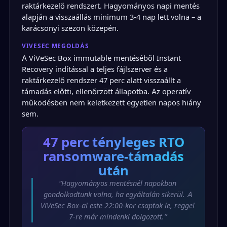
raktárkezelő rendszert. Hagyományos napi mentés
alapján a visszaállás minimum 3-4 nap lett volna – a
karácsonyi szezon közepén.
VIVESEC MEGOLDÁS
A ViVeSec Box immutable mentéséből Instant
Recovery indítással a teljes fájlszerver és a
raktárkezelő rendszer 47 perc alatt visszaállt a
támadás előtti, ellenőrzött állapotba. Az operatív
működésben nem keletkezett egyetlen napos hiány
sem.
47 perc
tényleges RTO
ransomware-támadás
után
“Hagyományos mentésnél napokban
gondolkodtunk volna, ha egyáltalán sikerül. A
ViVeSec Box-al este 22:00-kor csaptak le, reggel
7-re már mindenki dolgozott.”