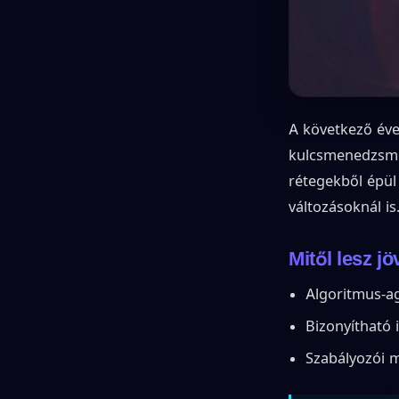
A következő évek
kulcsmenedzsmen
rétegekből épül
változásoknál is
Mitől lesz jö
Algoritmus-ag
Bizonyítható 
Szabályozói m