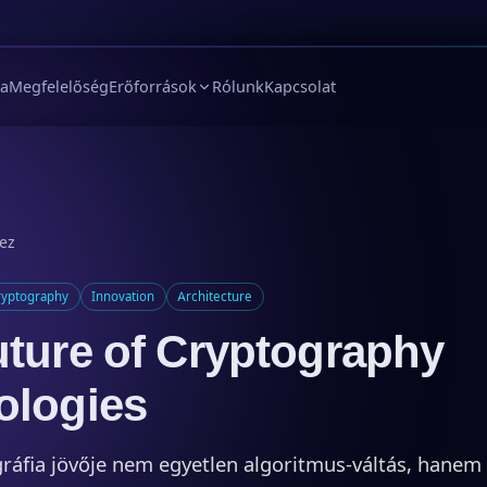
ia
Megfelelőség
Erőforrások
Rólunk
Kapcsolat
hez
ryptography
Innovation
Architecture
ture of Cryptography
ologies
gráfia jövője nem egyetlen algoritmus-váltás, hanem