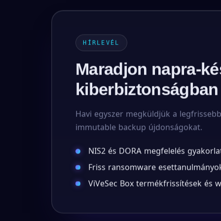
HÍRLEVÉL
Maradjon napra-ké
kiberbiztonságban
Havi egyszer megküldjük a legfrisseb
immutable backup újdonságokat.
NIS2 és DORA megfelelés gyakorla
Friss ransomware esettanulmányok
ViVeSec Box termékfrissítések és