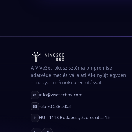
A ViVeSec ökoszisztéma on-premise
adatvédelmet és vállalati AI-t nyújt egyben
– magyar mérnöki precizitással.
info@vivesecbox.com
✉
+36 70 588 5353
☎
HU - 1118 Budapest, Szüret utca 15.
⌖