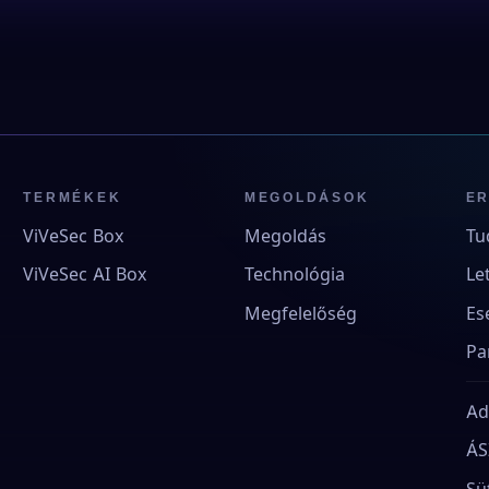
TERMÉKEK
MEGOLDÁSOK
E
ViVeSec Box
Megoldás
Tu
ViVeSec AI Box
Technológia
Le
Megfelelőség
Es
Pa
Ad
ÁS
Sü