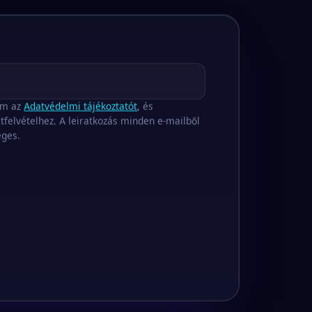
om az
Adatvédelmi tájékoztatót
, és
tfelvételhez. A leiratkozás minden e-mailből
éges.