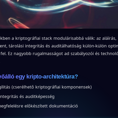
ben a kriptográfiai stack modulárisabbá válik: az aláírás,
t, tárolási integritás és auditálhatóság külön-külön optim
 fel. Ez nagyobb rugalmasságot ad szabályozói és technoló
.
vőálló egy kripto-architektúra?
ilitás (cserélhető kriptográfiai komponensek)
integritás és auditképesség
egfelelésre előkészített dokumentáció