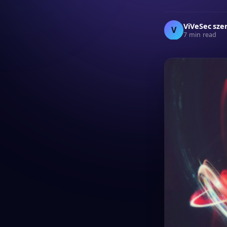
ViVeSec sze
V
7 min read