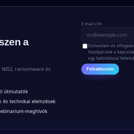
E-mail cím
szen a
Elolvastam és elfogad
hozzájárulok a kapcsola
egy kattintással lehets
b NIS2, ransomware és
Feliratkozom
ti útmutatók
 és technikai elemzések
 webinarium-meghívók