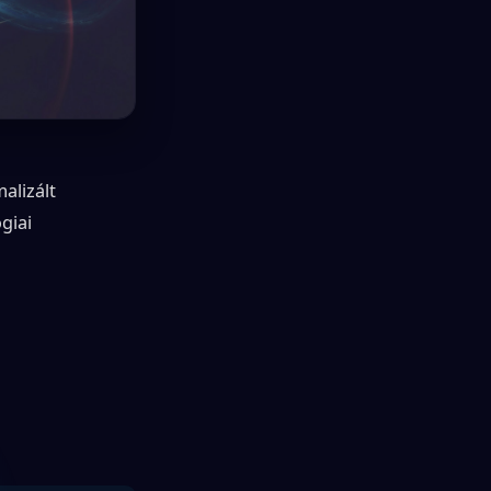
alizált
giai