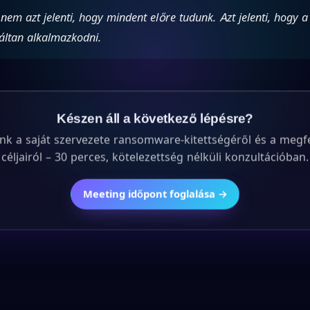
nem azt jelenti, hogy mindent előre tudunk. Azt jelenti, hogy 
láltan alkalmazkodni.
Készen áll a következő lépésre?
nk a saját szervezete ransomware-kitettségéről és a megf
céljairól – 30 perces, kötelezettség nélküli konzultációban.
Meeting időpont foglalása →