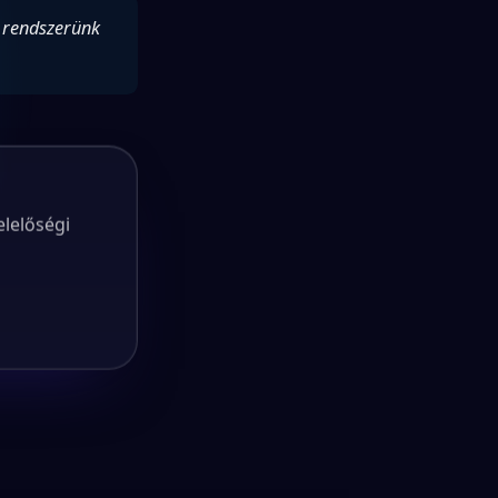
a rendszerünk
elelőségi