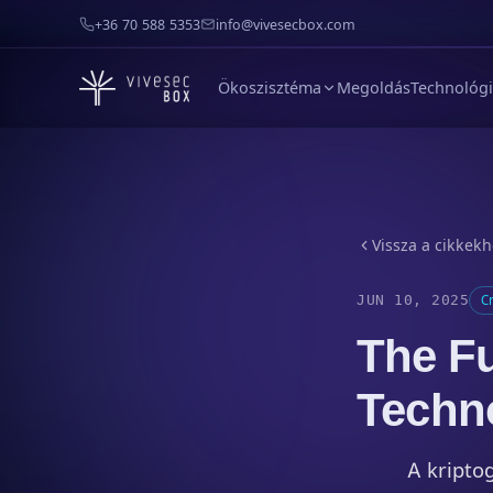
+36 70 588 5353
info@vivesecbox.com
Ökoszisztéma
Megoldás
Technológ
Vissza a cikkek
JUN 10, 2025
C
The Fu
Techn
A kripto