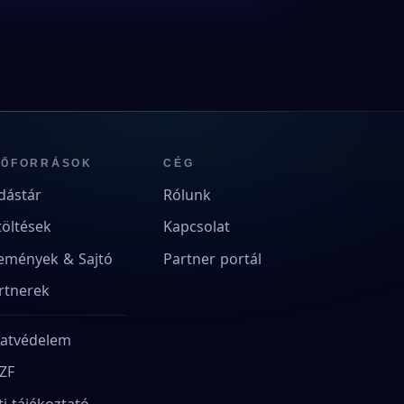
RŐFORRÁSOK
CÉG
dástár
Rólunk
töltések
Kapcsolat
emények & Sajtó
Partner portál
rtnerek
atvédelem
ZF
ti tájékoztató