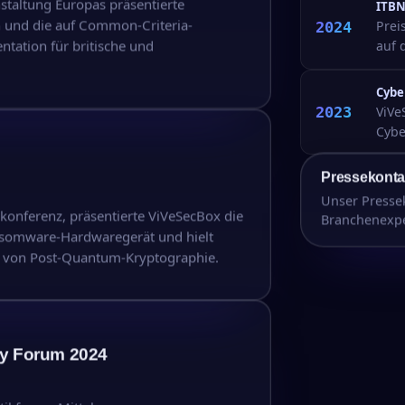
staltung Europas präsentierte
ITBN
 und die auf Common-Criteria-
2024
Prei
ntation für britische und
auf 
Cybe
2023
ViVe
Cybe
Pressekonta
Unser Pressek
konferenz, präsentierte ViVeSecBox die
Branchenexpe
nsomware-Hardwaregerät und hielt
z von Post-Quantum-Kryptographie.
y Forum 2024