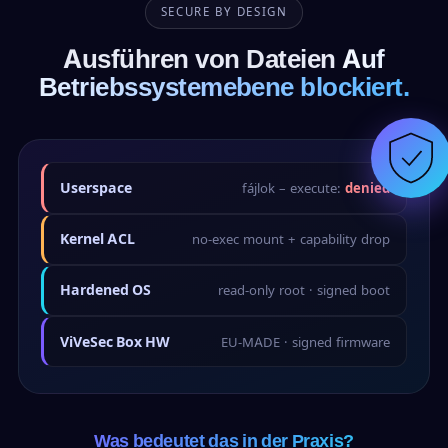
SECURE BY DESIGN
Ausführen von Dateien
Auf
Betriebssystemebene blockiert.
Userspace
fájlok – execute:
denied
Kernel ACL
no-exec mount + capability drop
Hardened OS
read-only root · signed boot
ViVeSec Box HW
EU-MADE · signed firmware
Was bedeutet das in der Praxis?