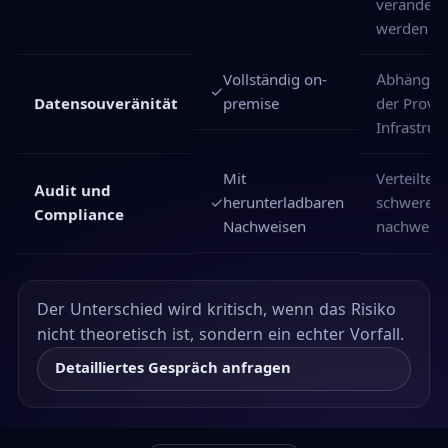
verändert
werden
Vollständig on-
Abhängig
✓
premise
Datensouveränität
der Provid
Infrastruk
Mit
Verteilte L
Audit und
✓
herunterladbaren
schwerer
Compliance
Nachweisen
nachweisb
Der Unterschied wird kritisch, wenn das Risiko
nicht theoretisch ist, sondern ein echter Vorfall.
Detailliertes Gespräch anfragen