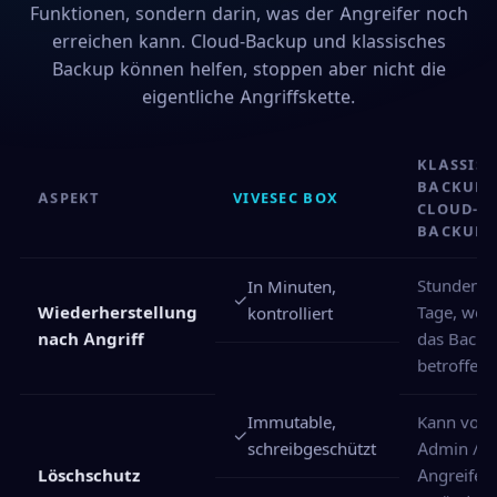
Funktionen, sondern darin, was der Angreifer noch
erreichen kann. Cloud-Backup und klassisches
Backup können helfen, stoppen aber nicht die
eigentliche Angriffskette.
KLASSISC
BACKUP 
ASPEKT
VIVESEC BOX
CLOUD-
BACKUP
Stunden o
In Minuten,
✓
Wiederherstellung
Tage, wen
kontrolliert
nach Angriff
das Backu
betroffen i
Immutable,
Kann von
✓
schreibgeschützt
Admin /
Löschschutz
Angreifer