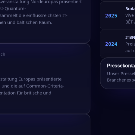
sveranstaltung Nordeuropas präsentiert
ost-Quantum-
Buda
ammelt die einflussreichsten IT-
2025
ViVe
hen und baltischen Raum.
BÉT-
ITBN
2024
Prei
auf 
ich
Pressekonta
Unser Pressek
staltung Europas präsentierte
Branchenexpe
 und die auf Common-Criteria-
ntation für britische und