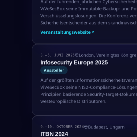
Auf der führenden jährlichen Cybersicherheit
ViVeSecBox seine Immutable-Backup- und P
Verschlüsselungslösungen. Die Konferenz vers
Sicherheitsentscheider aus dem skandinavisc
Veranstaltungswebsite
London, Vereinigtes Königre
3.–5. JUNI 2025
Infosecurity Europe 2025
Aussteller
Auf der größten Informationssicherheitsveran
ViVeSecBox seine NIS2-Compliance-Lösungen
Prinzipien basierende Security-Target-Dokume
westeuropäische Distributoren.
Budapest, Ungarn
9.–10. OKTOBER 2024
ITBN 2024