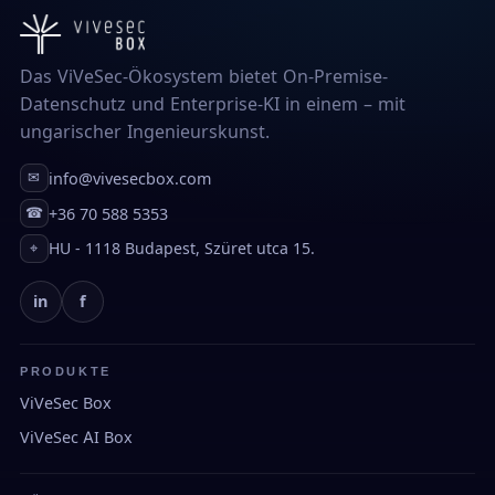
Das ViVeSec-Ökosystem bietet On-Premise-
Datenschutz und Enterprise-KI in einem – mit
ungarischer Ingenieurskunst.
info@vivesecbox.com
✉
+36 70 588 5353
☎
HU - 1118 Budapest, Szüret utca 15.
⌖
in
f
PRODUKTE
ViVeSec Box
ViVeSec AI Box