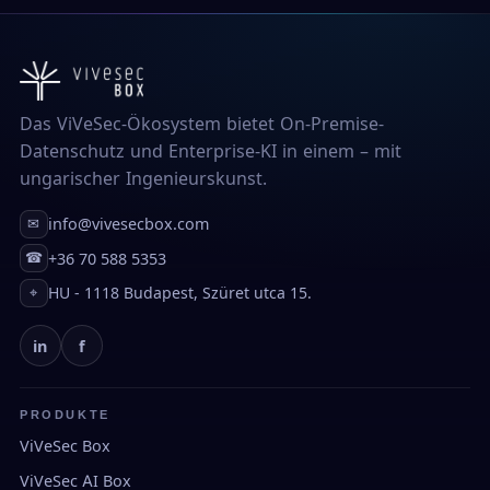
Das ViVeSec-Ökosystem bietet On-Premise-
Datenschutz und Enterprise-KI in einem – mit
ungarischer Ingenieurskunst.
info@vivesecbox.com
✉
+36 70 588 5353
☎
HU - 1118 Budapest, Szüret utca 15.
⌖
in
f
PRODUKTE
ViVeSec Box
ViVeSec AI Box